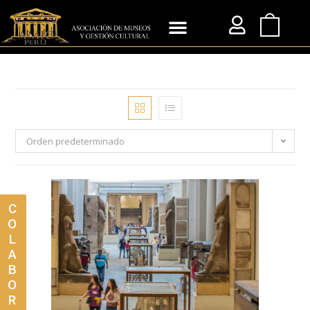
Orden predeterminado
C
O
L
A
B
O
R