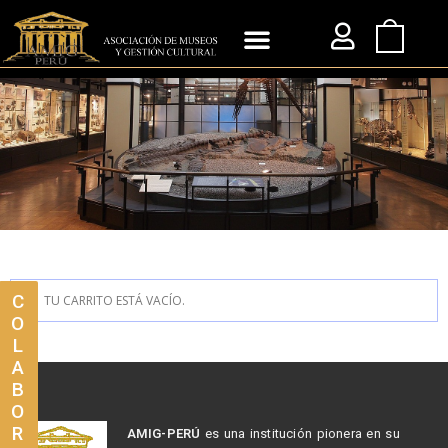
C
TU CARRITO ESTÁ VACÍO.
O
L
A
B
O
R
AMIG-PERÚ
es una institución pionera en su