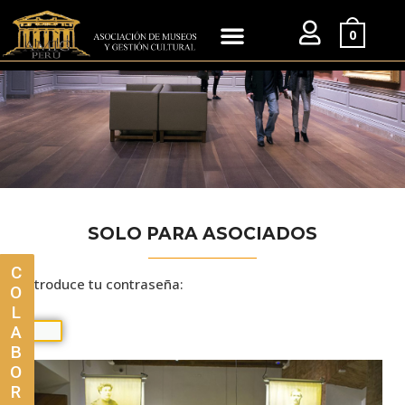
0
SOLO PARA ASOCIADOS
C
Introduce tu contraseña:
O
L
A
B
O
R