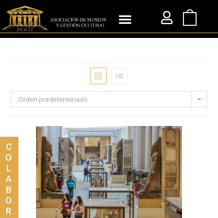
Orden predeterminado
C
O
L
A
B
O
R