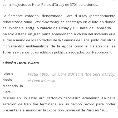
sur al majestuoso Hotel Palais d’Orsay de 370 habitaciones.
La flamante estación, denominada Gare d’Orsay (posteriormente
rebautizada como
Gare d’Austerlitz),
se construyó en el lote en donde
se ubicaba el
antiguo Palacio de Orsay
y el Cuartel de Caballería. El
palacio estaba en gran parte abandonado a causa del incendio que
sufrió a mano de los soldados de la Comuna de París, junto con otros
monumentos emblemáticos de la época como el Palacio de las
Tullerías
y varios otros edificios públicos asociados con Napoleón III.
Diseño Beaux-Arts
Laloux
Postal 1909. «La Gare d’Orleans (the Gare d’Orsay)
había
et Quai d’Orsay»
diseñado la
Gare
d’Orsay en un estilo arquitectónico neoclásico académico. La bella
estación de tren fue terminada en un tiempo récord para poder
presentarla al mundo en la Exposición Universal de París en 1900.