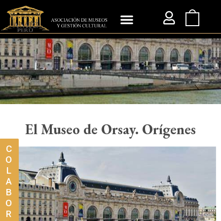
El Museo de Orsay. Orígenes
C
O
L
A
B
O
R