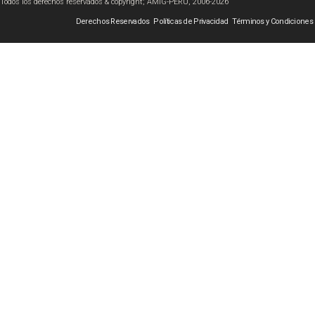
Todos los derechos reservados & copyright; AMIG-PERÚ, 2006-2026
Derechos Reservados
Políticas de Privacidad
Términos y Condiciones