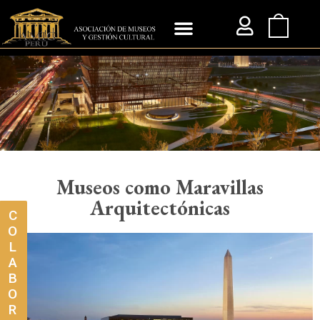
Museos como Maravillas
Arquitectónicas
C
O
L
A
B
O
R