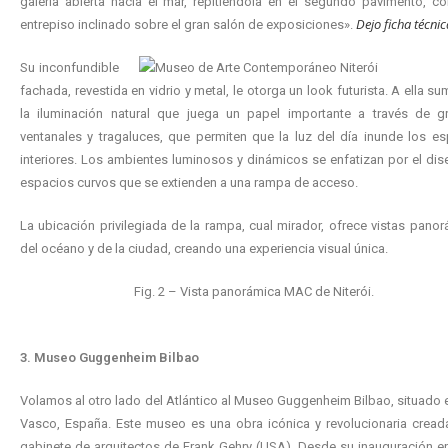
galería abierta hacia el mar, repitiéndola en el segundo pavimento, 
Dejo ficha técnic
entrepiso inclinado sobre el gran salón de exposiciones».
Su inconfundible
fachada, revestida en vidrio y metal, le otorga un look futurista. A ella 
la iluminación natural que juega un papel importante a través de g
ventanales y tragaluces, que permiten que la luz del día inunde los e
interiores. Los ambientes luminosos y dinámicos se enfatizan por el di
espacios curvos que se extienden a una rampa de acceso.
La ubicación privilegiada de la rampa, cual mirador, ofrece vistas pano
del océano y de la ciudad, creando una experiencia visual única.
Fig. 2 – Vista panorámica MAC de Niterói.
3.
Museo Guggenheim Bilbao
Volamos al otro lado del Atlántico al Museo Guggenheim Bilbao, situado 
Vasco, España. Este museo es una obra icónica y revolucionaria cread
gabinete de arquitectos de Frank Gehry (USA). Desde su inauguración e