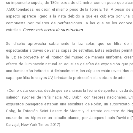
su imponente cúpula, de 180 metros de diámetro, con un peso que alca
7.500 toneladas; es decir, el mismo peso de la Torre Eiffel. A pesar de e
aspecto aparece ligero a la vista debido a que es cubierta por una
c
compuesta por millares de perforaciones
a las que se les conoc
Conoce más acerca de su estructura
estrellas.
.
Su diseño aprovecha sabiamente la luz solar, que se filtra de 
espectacular a través de varias capas de estrellas. Estas estrellas permi
la luz se proyecte en el interior del museo de manera uniforme, crea
efecto de iluminación natural en aquellas galerías de exposición que p
una iluminación indirecta. Adicionalmente, las cúpulas están revestidas 
capa que filtra los rayos UV, brindando protección a las obras de arte.
«Como dato curioso, desde que se anunció la fecha de apertura, cada d
salieron aviones de París hacia Abu Dabhi con tesores nacionales. En
exquisitos pasajeros estaban una escultura de Rodin, un autorretrato
Gohg, la Estación Saint Lazare de Monet y el retrato ecuestre de Na
cruzando los Alpes en un caballo blanco, por Jacques-Louis David.» (
Carvajal, New York Times, 2017)