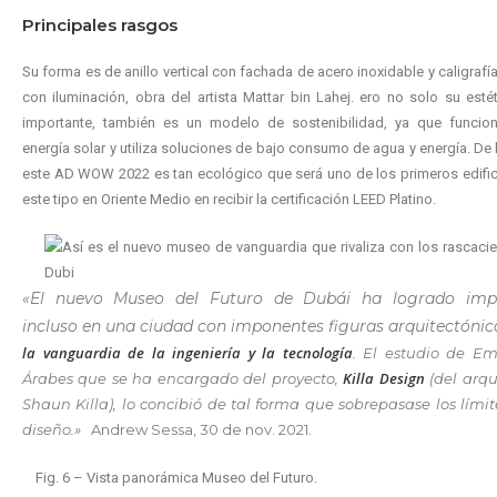
Principales rasgos
Su forma es de anillo vertical con fachada de acero inoxidable y caligrafí
con iluminación, obra del artista Mattar bin Lahej. ero no solo su esté
importante, también es un modelo de sostenibilidad, ya que funcio
energía solar y utiliza soluciones de bajo consumo de agua y energía. De
este AD WOW 2022 es tan ecológico que será uno de los primeros edifi
este tipo en Oriente Medio en recibir la certificación LEED Platino.
«El nuevo Museo del Futuro de Dubái ha logrado imp
incluso en una ciudad con imponentes figuras arquitectónic
la vanguardia de la ingeniería y la tecnología
. El estudio de Em
Killa Design
Árabes que se ha encargado del proyecto,
(del arqu
Shaun Killa), lo concibió de tal forma que sobrepasase los límit
diseño.»
Andrew Sessa,
30 de nov. 2021.
Fig. 6 – Vista panorámica Museo del Futuro.