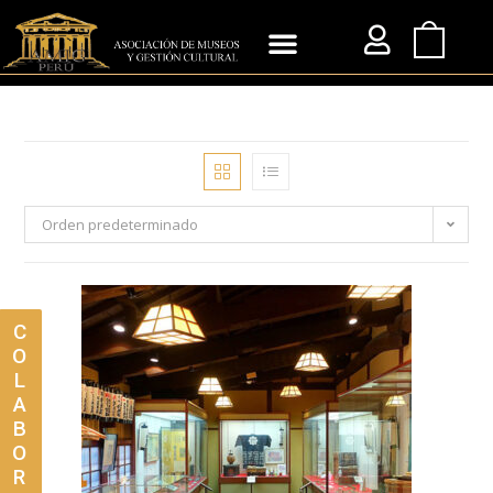
Orden predeterminado
C
O
L
A
B
O
R