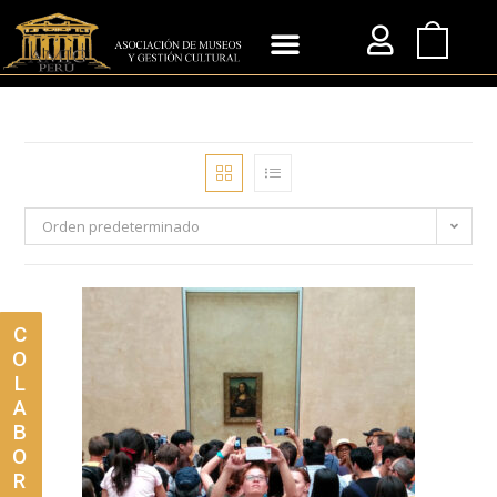
Orden predeterminado
C
O
L
A
B
O
R