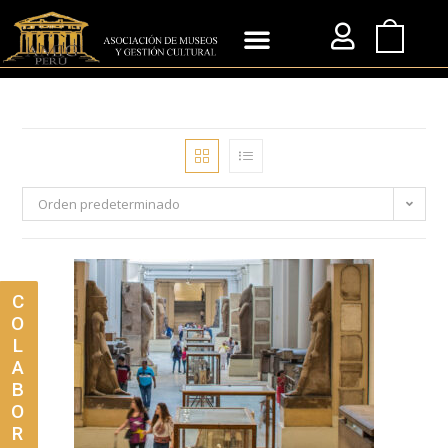
Orden predeterminado
C
O
L
A
B
O
R