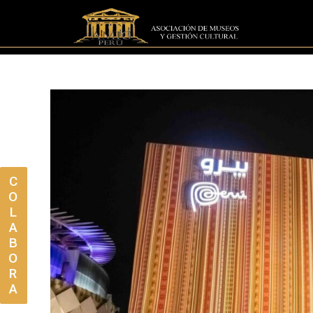
C
O
L
A
B
O
R
A