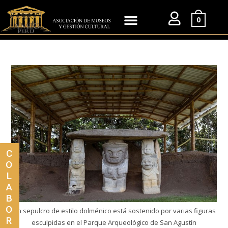
0
C
O
L
A
B
O
Un sepulcro de estilo dolménico está sostenido por varias figuras
R
esculpidas en el Parque Arqueológico de San Agustín