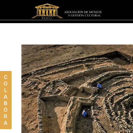
C
O
L
A
B
O
R
A