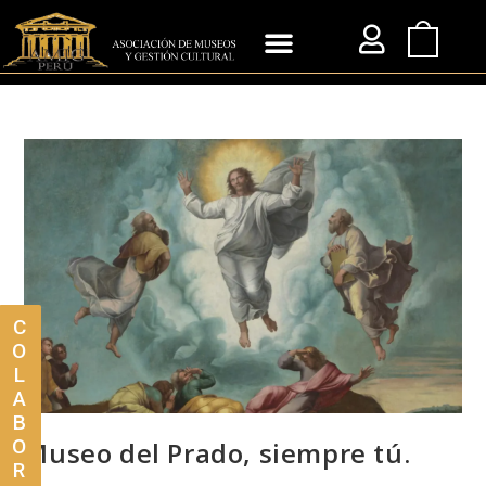
C
O
L
A
B
O
Museo del Prado, siempre tú.
R