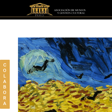
C
O
L
A
B
O
R
A